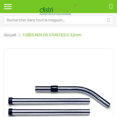
Accueil
TUBES INOX EN 3 PARTIES D 32mm
Passer
Pa
à
au
la
dé
fin
de
de
la
la
Ga
galerie
d’
d’images