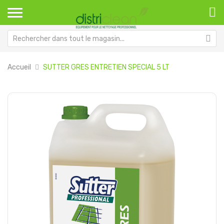
Accueil
SUTTER GRES ENTRETIEN SPECIAL 5 LT
Passer
Pa
à
au
la
dé
fin
de
de
la
la
Ga
galerie
d’
d’images