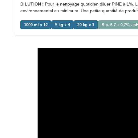
DILUTION :
Pour le nettoyage quotidien diluer PINE à 1%.
environnemental au minimum. Une petite quantité de produit 
1000 ml x 12
5 kg x 4
20 kg x 1
S.a. 6,7 ± 0,7% - pH