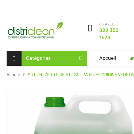
Contact :
022 300
1673
Catégories
Accueil
Accueil
SUTTER ZERO PINE 5 LT SOL PARFUME ORIGINE VEGETA
Passer
à
la
fin
de
la
galerie