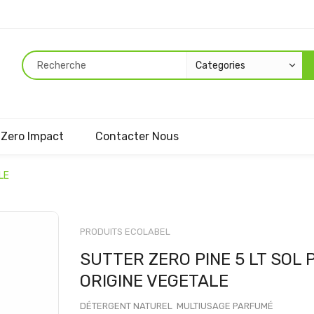
Zero Impact
Contacter Nous
LE
Passer
au
PRODUITS ECOLABEL
début
SUTTER ZERO PINE 5 LT SOL
de
la
ORIGINE VEGETALE
Galerie
d’images
DÉTERGENT NATUREL MULTIUSAGE PARFUMÉ