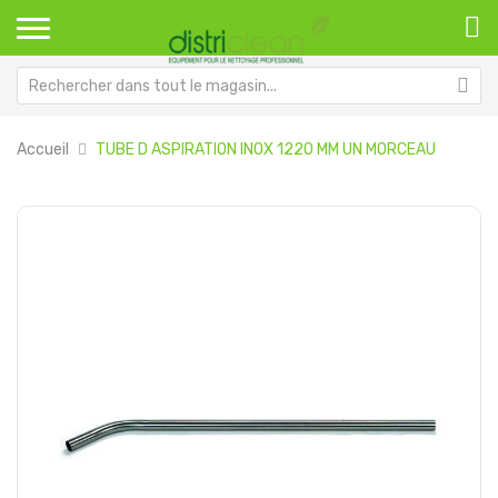
Accueil
TUBE D ASPIRATION INOX 1220 MM UN MORCEAU
Passer
Pa
à
au
la
dé
fin
de
de
la
la
Ga
galerie
d’
d’images