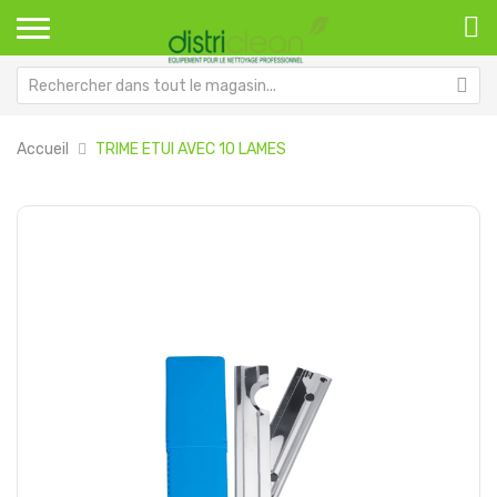
Accueil
TRIME ETUI AVEC 10 LAMES
Passer
Pa
à
au
la
dé
fin
de
de
la
la
Ga
galerie
d’
d’images