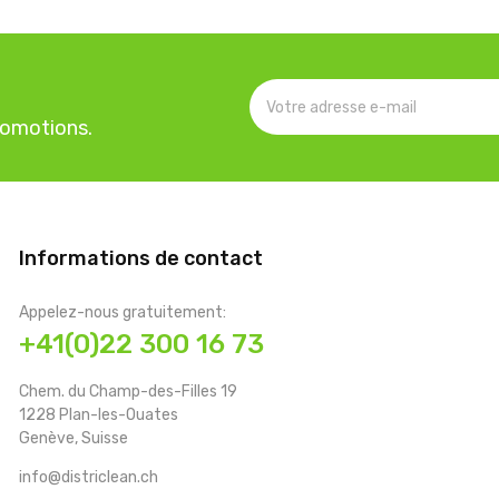
romotions.
Informations de contact
Appelez-nous gratuitement:
+41(0)22 300 16 73
Chem. du Champ-des-Filles 19
1228 Plan-les-Ouates
Genève, Suisse
info@districlean.ch