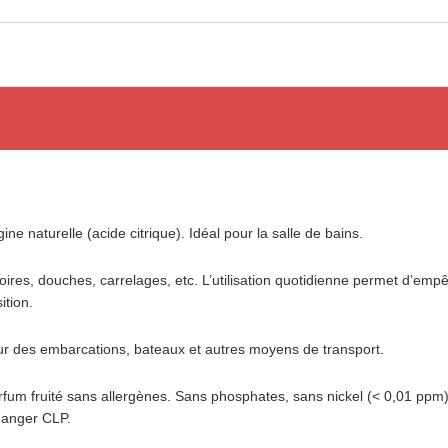
ne naturelle (acide citrique). Idéal pour la salle de bains.
oires, douches, carrelages, etc. L’utilisation quotidienne permet d’emp
ition.
eur des embarcations, bateaux et autres moyens de transport.
rfum fruité sans allergènes. Sans phosphates, sans nickel (< 0,01 ppm)
danger CLP.