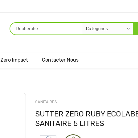
Zero Impact
Contacter Nous
Passer
au
SANITAIRES
début
SUTTER ZERO RUBY ECOLAB
de
la
SANITAIRE 5 LITRES
Galerie
d’images