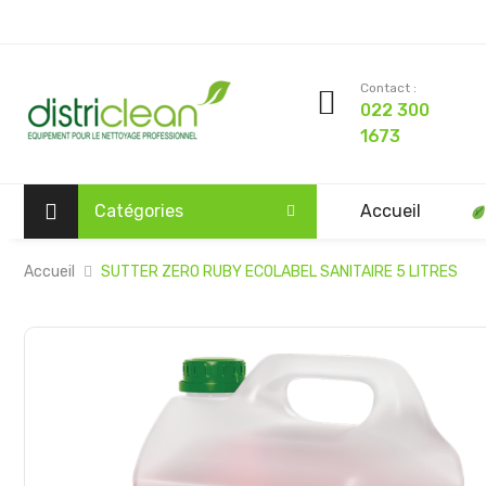
Contact :
022 300
1673
Catégories
Accueil
Accueil
SUTTER ZERO RUBY ECOLABEL SANITAIRE 5 LITRES
Passer
à
la
fin
de
la
galerie