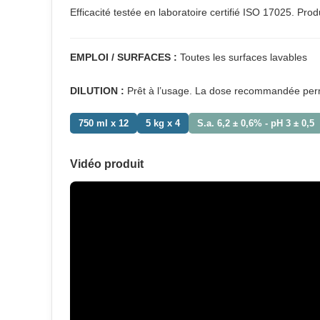
Efficacité testée en laboratoire certifié ISO 17025. Pro
EMPLOI / SURFACES :
Toutes les surfaces lavables
DILUTION :
Prêt à l’usage. La dose recommandée perm
750 ml x 12
5 kg x 4
S.a. 6,2 ± 0,6% - pH 3 ± 0,5
Vidéo produit