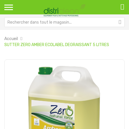
Accueil
SUTTER ZERO AMBER ECOLABEL DEGRAISSANT 5 LITRES
Passer
Pa
à
au
la
dé
fin
de
de
la
la
Ga
galerie
d’
d’images