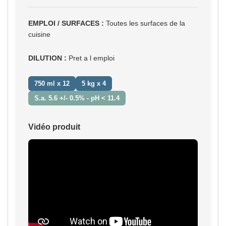
EMPLOI / SURFACES :
Toutes les surfaces de la
cuisine
DILUTION :
Pret a l emploi
750 ml x 12
5 kg x 4
S.a. 5.6 +/- 0.5% - pH < 11.4
Vidéo produit