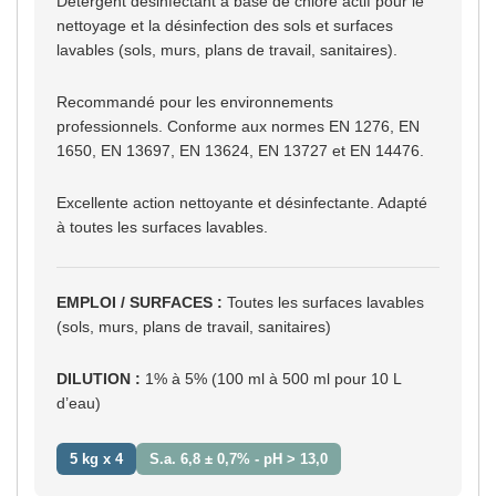
Détergent désinfectant à base de chlore actif pour le
nettoyage et la désinfection des sols et surfaces
lavables (sols, murs, plans de travail, sanitaires).
Recommandé pour les environnements
professionnels. Conforme aux normes EN 1276, EN
1650, EN 13697, EN 13624, EN 13727 et EN 14476.
Excellente action nettoyante et désinfectante. Adapté
à toutes les surfaces lavables.
EMPLOI / SURFACES :
Toutes les surfaces lavables
(sols, murs, plans de travail, sanitaires)
DILUTION :
1% à 5% (100 ml à 500 ml pour 10 L
d’eau)
5 kg x 4
S.a. 6,8 ± 0,7% - pH > 13,0