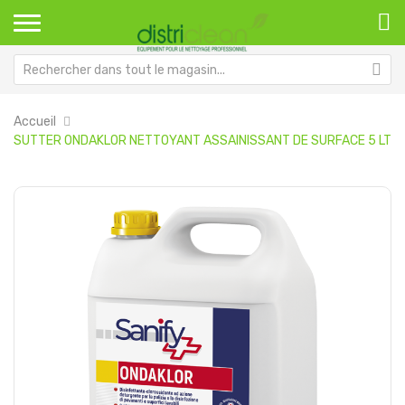
Accueil
SUTTER ONDAKLOR NETTOYANT ASSAINISSANT DE SURFACE 5 LT
Passer
Pa
à
au
la
dé
fin
de
de
la
la
Ga
galerie
d’
d’images