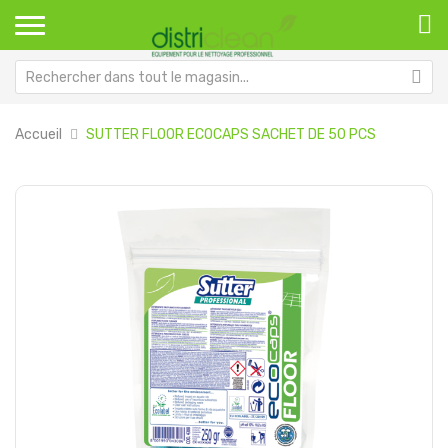
Accueil
SUTTER FLOOR ECOCAPS SACHET DE 50 PCS
Passer
Pa
à
au
la
dé
fin
de
de
la
la
Ga
galerie
d’
d’images