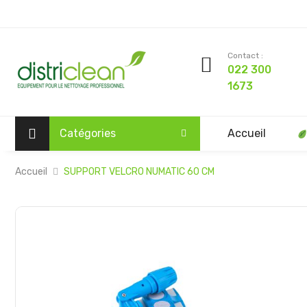
Contact :
022 300
1673
Catégories
Accueil
Accueil
SUPPORT VELCRO NUMATIC 60 CM
Passer
à
la
fin
de
la
galerie