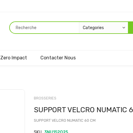
Zero Impact
Contacter Nous
Passer
au
BROSSERIES
début
SUPPORT VELCRO NUMATIC 
de
la
SUPPORT VELCRO NUMATIC 60 CM
Galerie
d’images
SKU
3NU152025