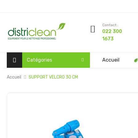
Contact :
022 300
1673
Catégories
Accueil
Accueil
SUPPORT VELCRO 30 CM
Passer
à
la
fin
de
la
galerie