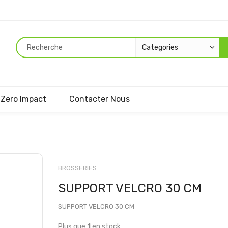
Zero Impact
Contacter Nous
Passer
au
BROSSERIES
début
SUPPORT VELCRO 30 CM
de
la
SUPPORT VELCRO 30 CM
Galerie
d’images
Plus que
1
en stock