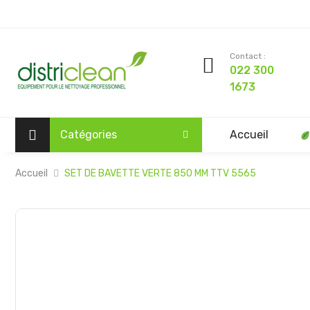
Contact :
022 300
1673
Catégories
Accueil
Accueil
SET DE BAVETTE VERTE 850 MM TTV 5565
Passer
à
la
fin
de
la
galerie