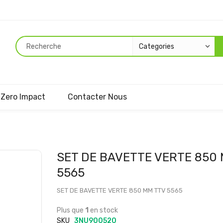
Zero Impact
Contacter Nous
Passer
SET DE BAVETTE VERTE 850
au
5565
début
de
SET DE BAVETTE VERTE 850 MM TTV 5565
la
Galerie
Plus que
1
en stock
d’images
SKU
3NU900520