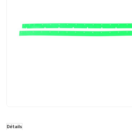
d’images
Détails