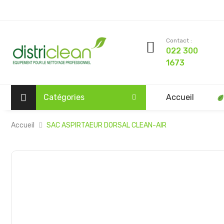
Contact :
022 300
1673
Catégories
Accueil
Accueil
SAC ASPIRTAEUR DORSAL CLEAN-AIR
Passer
à
la
fin
de
la
galerie