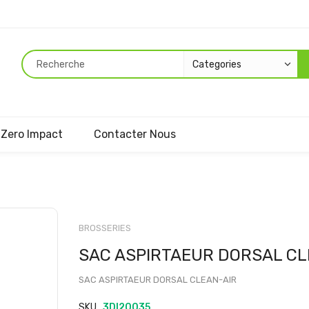
Zero Impact
Contacter Nous
Passer
au
BROSSERIES
début
SAC ASPIRTAEUR DORSAL CL
de
la
SAC ASPIRTAEUR DORSAL CLEAN-AIR
Galerie
d’images
SKU
3DI20035