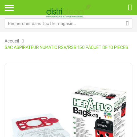
Accueil
SAC ASPIRATEUR NUMATIC RSV/RSB 150 PAQUET DE 10 PIECES
Passer
Pa
à
au
la
dé
fin
de
de
la
la
Ga
galerie
d’
d’images