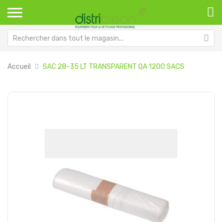
Accueil
SAC 28-35 LT TRANSPARENT QA 1200 SACS
Passer
Pa
à
au
la
dé
fin
de
de
la
la
Ga
galerie
d’
d’images