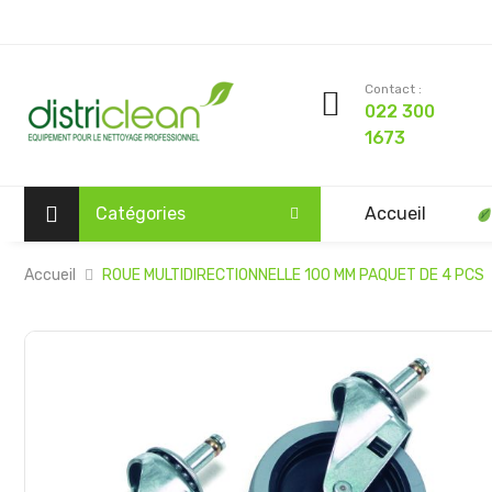
Contact :
022 300
1673
Catégories
Accueil
Accueil
ROUE MULTIDIRECTIONNELLE 100 MM PAQUET DE 4 PCS
Passer
à
la
fin
de
la
galerie