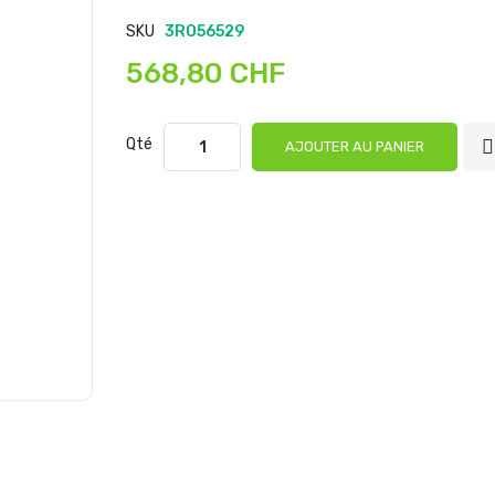
SKU
3RO56529
568,80 CHF
Qté
AJOUTER AU PANIER