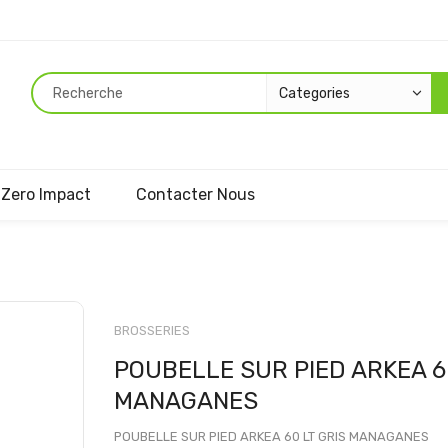
Zero Impact
Contacter Nous
Passer
au
BROSSERIES
début
POUBELLE SUR PIED ARKEA 6
de
la
MANAGANES
Galerie
d’images
POUBELLE SUR PIED ARKEA 60 LT GRIS MANAGANES