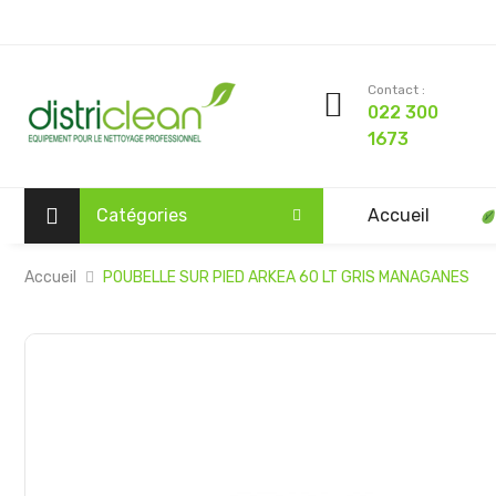
Contact :
022 300
1673
Catégories
Accueil
Accueil
POUBELLE SUR PIED ARKEA 60 LT GRIS MANAGANES
Passer
à
la
fin
de
la
galerie