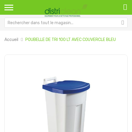
Accueil
POUBELLE DE TRI 100 LT AVEC COUVERCLE BLEU
Passer
Pa
à
au
la
dé
fin
de
de
la
la
Ga
galerie
d’
d’images