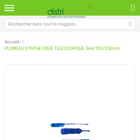
Accueil
PLUMEAU SYNTHETIQUE TELESCOPIQUE 3élé 130/230cm
Passer
Pa
à
au
la
dé
fin
de
de
la
la
Ga
galerie
d’
d’images