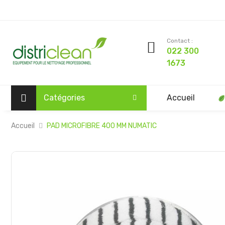
Contact :
022 300
1673
Catégories
Accueil
Accueil
PAD MICROFIBRE 400 MM NUMATIC
Passer
à
la
fin
de
la
galerie