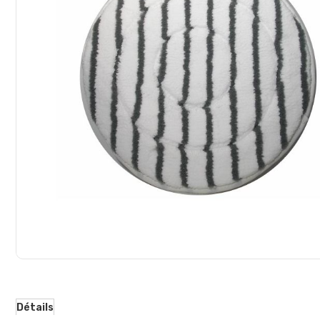
d’images
Détails