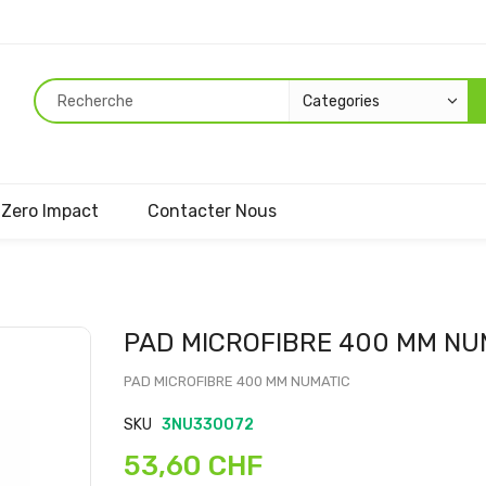
Zero Impact
Contacter Nous
Passer
PAD MICROFIBRE 400 MM NU
au
début
PAD MICROFIBRE 400 MM NUMATIC
de
SKU
3NU330072
la
Galerie
53,60 CHF
d’images