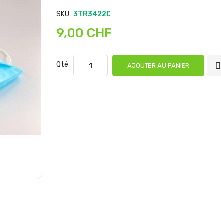
SKU
3TR34220
9,00 CHF
Qté
AJOUTER AU PANIER