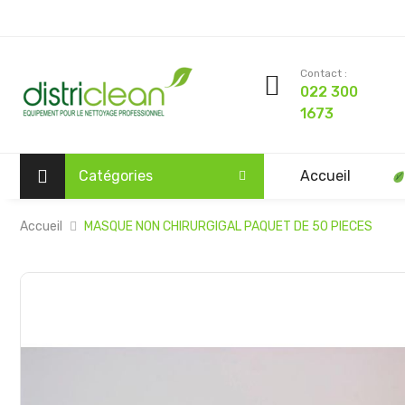
Contact :
022 300
1673
Catégories
Accueil
Accueil
MASQUE NON CHIRURGIGAL PAQUET DE 50 PIECES
Passer
à
la
fin
de
la
galerie