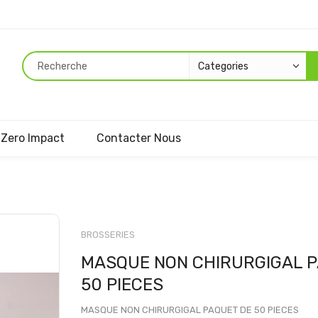
Zero Impact
Contacter Nous
Passer
au
BROSSERIES
début
MASQUE NON CHIRURGIGAL 
de
la
50 PIECES
Galerie
d’images
MASQUE NON CHIRURGIGAL PAQUET DE 50 PIECES