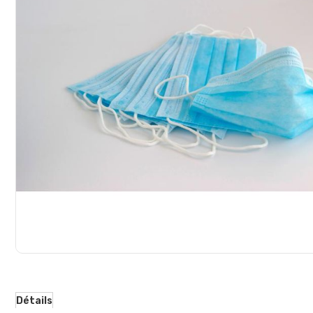
d’images
Détails