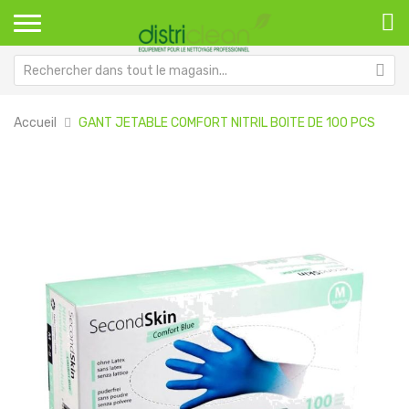
Accueil
GANT JETABLE COMFORT NITRIL BOITE DE 100 PCS
Passer
Pa
à
au
la
dé
fin
de
de
la
la
Ga
galerie
d’
d’images