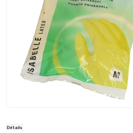
d’images
Détails