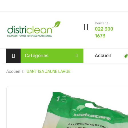
Contact :
022 300
1673
Catégories
Accueil
Accueil
GANT ISA JAUNE LARGE
Passer
à
la
fin
de
la
galerie