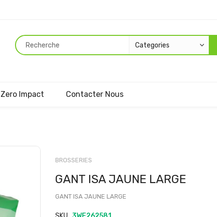
Zero Impact
Contacter Nous
Passer
au
BROSSERIES
début
GANT ISA JAUNE LARGE
de
la
GANT ISA JAUNE LARGE
Galerie
d’images
SKU
3WE262581