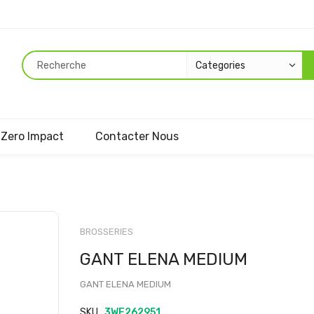
Zero Impact
Contacter Nous
Passer
au
BROSSERIES
début
GANT ELENA MEDIUM
de
la
GANT ELENA MEDIUM
Galerie
d’images
SKU
3WE262951