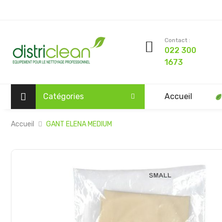
Contact :
022 300
1673
Catégories
Accueil
Accueil
GANT ELENA MEDIUM
Passer
à
la
fin
de
la
galerie