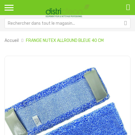
Accueil
FRANGE NUTEX ALLROUND BLEUE 40 CM
Passer
Pa
à
au
la
dé
fin
de
de
la
la
Ga
galerie
d’
d’images