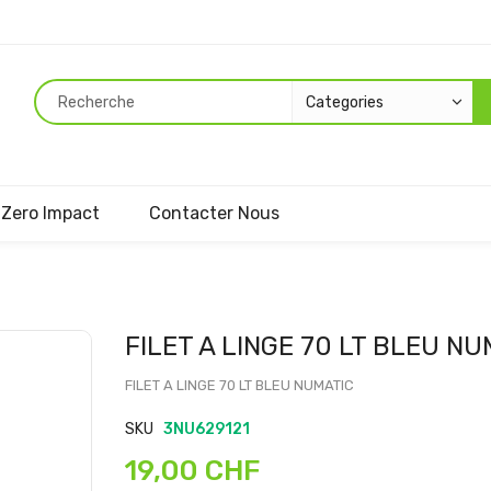
Zero Impact
Contacter Nous
Passer
FILET A LINGE 70 LT BLEU N
au
début
FILET A LINGE 70 LT BLEU NUMATIC
de
SKU
3NU629121
la
Galerie
19,00 CHF
d’images