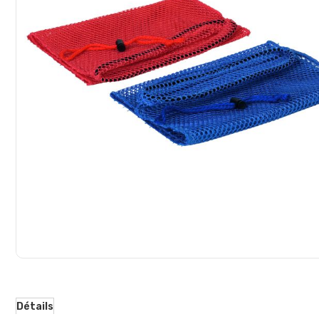
d’images
Détails