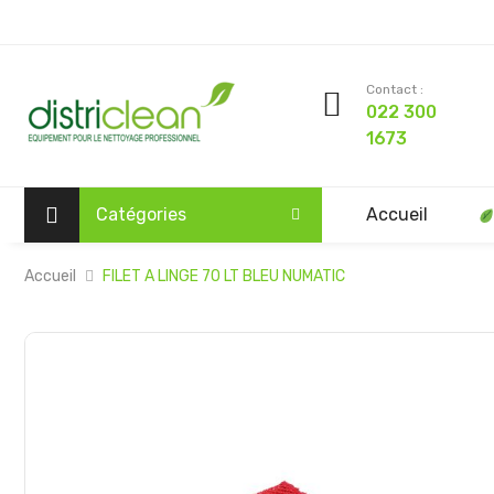
Contact :
022 300
1673
Catégories
Accueil
Accueil
FILET A LINGE 70 LT BLEU NUMATIC
Passer
à
la
fin
de
la
galerie