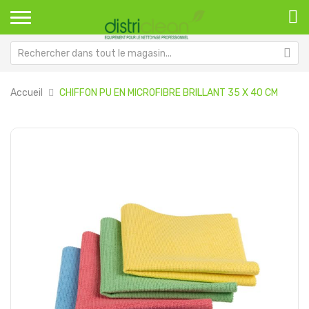
Accueil
CHIFFON PU EN MICROFIBRE BRILLANT 35 X 40 CM
Passer
Pa
à
au
la
dé
fin
de
de
la
la
Ga
galerie
d’
d’images