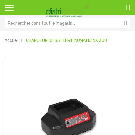
Accueil
CHARGEUR DE BATTERIE NUMATIC NX 300
Passer
Pa
à
au
la
dé
fin
de
de
la
la
Ga
galerie
d’
d’images