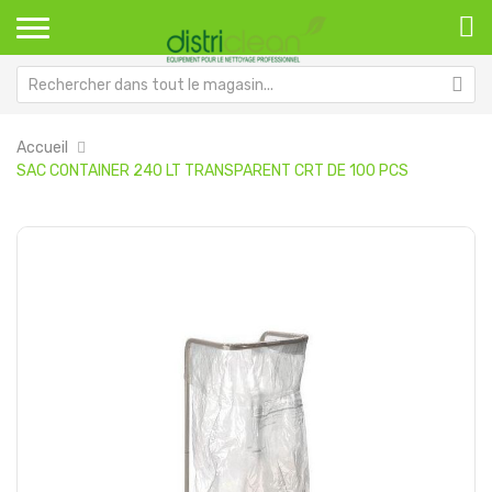
Accueil
SAC CONTAINER 240 LT TRANSPARENT CRT DE 100 PCS
Passer
Pa
à
au
la
dé
fin
de
de
la
la
Ga
galerie
d’
d’images