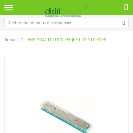
Accueil
LAME GRATTOIR SOL PAQUET DE 10 PIECES
Passer
Pa
à
au
la
dé
fin
de
de
la
la
Ga
galerie
d’
d’images