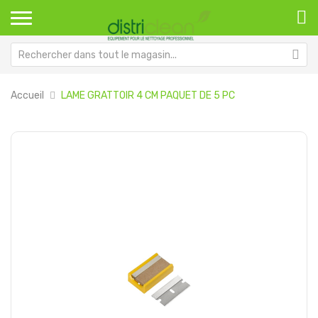
Accueil
LAME GRATTOIR 4 CM PAQUET DE 5 PC
Passer
Pa
à
au
la
dé
fin
de
de
la
la
Ga
galerie
d’
d’images