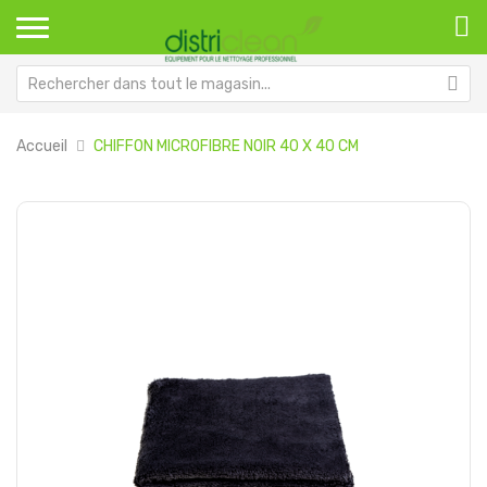
Accueil
CHIFFON MICROFIBRE NOIR 40 X 40 CM
Passer
Pa
à
au
la
dé
fin
de
de
la
la
Ga
galerie
d’
d’images