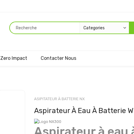
Zero Impact
Contacter Nous
Passer
au
ASIPITATEUR À BATTERIE NX
début
Aspirateur À Eau À Batterie
de
la
Galerie
Aspirateur à eau 
d’images