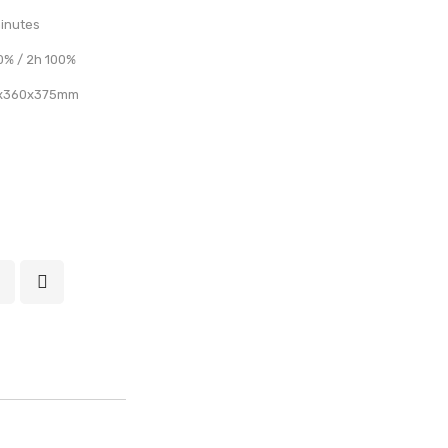
inutes
0% / 2h 100%
x360x375mm