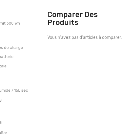
Comparer Des
Produits
rnit 300 Wh
Vous n'avez pas d'articles à comparer.
les de charge
batterie
tale.
umide / 15L sec
W
s
mBar