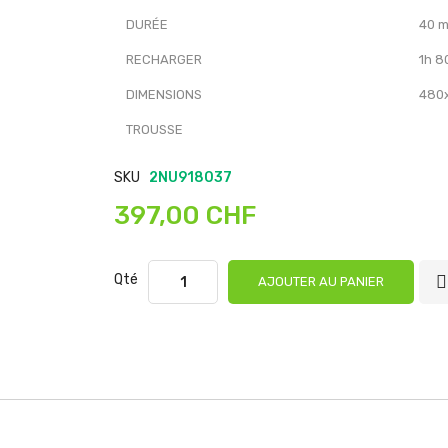
DURÉE
40 m
RECHARGER
1h 8
DIMENSIONS
480
TROUSSE
SKU
2NU918037
397,00 CHF
Qté
AJOUTER AU PANIER