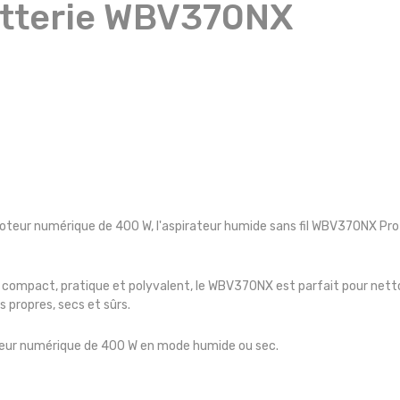
batterie WBV370NX
teur numérique de 400 W, l'aspirateur humide sans fil WBV370NX Pro 
gn compact, pratique et polyvalent, le WBV370NX est parfait pour nett
 propres, secs et sûrs.
eur numérique de 400 W en mode humide ou sec.