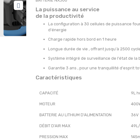
BATTERIE NX300
La puissance au service
de la productivité
La configuration à 30 cellules de puissance fou
d'énergie
Charge rapide hors bord en 1 heure
Longue durée de vie , offrant jusqu'à 2500 cyc
Système intégré de surveillance de l'état de la 
Garantie 3 ans , pour une tranquillité d'esprit to
Caractéristiques
CAPACITÉ
9L h
MOTEUR
400
BATTERIE AU LITHIUM D'ALIMENTATION
36V
DÉBIT D'AIR MAX
49L/
PRESSION MAX
145