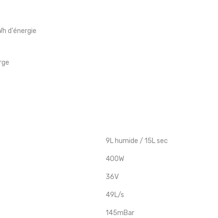
h d'énergie
rge
9L humide / 15L sec
400W
36V
49L/s
145mBar