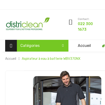
Contact :
022 300
1673
Catégories
Accueil
Accueil
Aspirateur à eau à batterie WBV370NX
Passer
à
la
fin
de
la
galerie