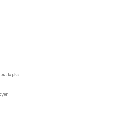
est le plus
oyer