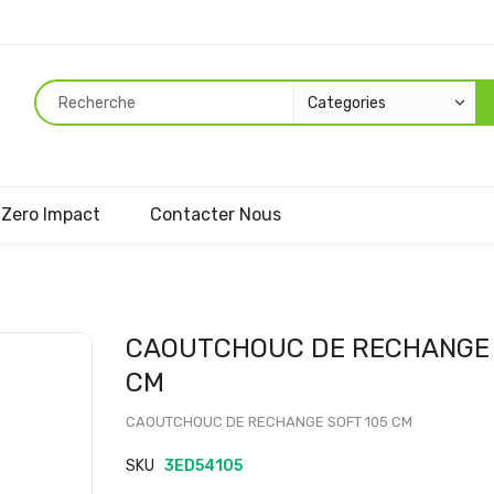
Zero Impact
Contacter Nous
Passer
CAOUTCHOUC DE RECHANGE 
au
CM
début
de
CAOUTCHOUC DE RECHANGE SOFT 105 CM
la
Galerie
SKU
3ED54105
d’images