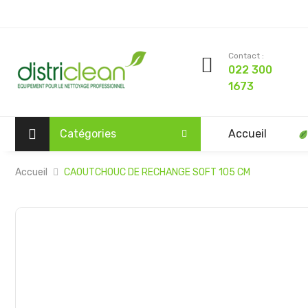
Contact :
022 300
1673
Catégories
Accueil
Accueil
CAOUTCHOUC DE RECHANGE SOFT 105 CM
Passer
à
la
fin
de
la
galerie