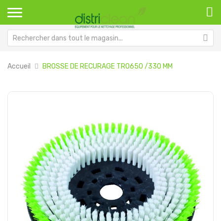
Accueil
BROSSE DE RECURAGE TRO650 /330 MM
Passer
Pa
à
au
la
dé
fin
de
de
la
la
Ga
galerie
d’
d’images