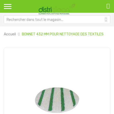
Accueil
BONNET 432 MM POUR NETTOYAGE DES TEXTILES
Passer
Pa
à
au
la
dé
fin
de
de
la
la
Ga
galerie
d’
d’images