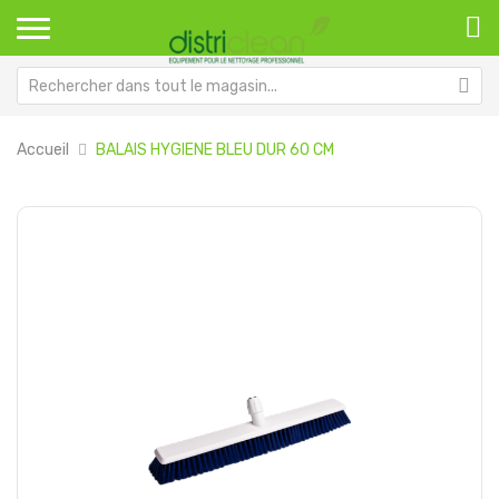
Accueil
BALAIS HYGIENE BLEU DUR 60 CM
Passer
Pa
à
au
la
dé
fin
de
de
la
la
Ga
galerie
d’
d’images