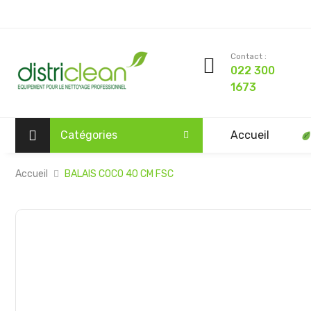
Contact :
022 300
1673
Catégories
Accueil
Accueil
BALAIS COCO 40 CM FSC
Passer
à
la
fin
de
la
galerie