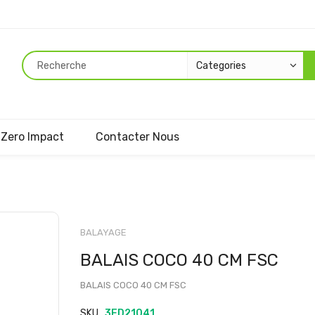
Zero Impact
Contacter Nous
Passer
au
BALAYAGE
début
BALAIS COCO 40 CM FSC
de
la
BALAIS COCO 40 CM FSC
Galerie
d’images
SKU
3ED21041