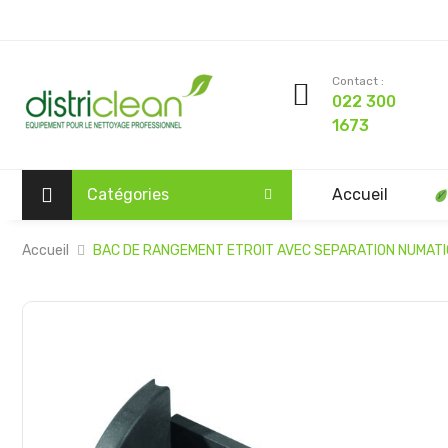
Contact :
022 300
1673
Catégories
Accueil
Accueil
BAC DE RANGEMENT ETROIT AVEC SEPARATION NUMATI
Passer
à
la
fin
de
la
galerie