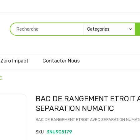
Zero Impact
Contacter Nous
C
Passer
BAC DE RANGEMENT ETROIT 
au
SEPARATION NUMATIC
début
de
BAC DE RANGEMENT ETROIT AVEC SEPARATION NUMAT
la
Galerie
SKU
3NU905179
d’images