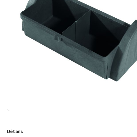
d’images
Détails