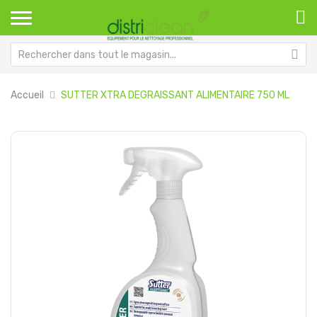
Accueil
SUTTER XTRA DEGRAISSANT ALIMENTAIRE 750 ML
Passer
Pa
à
au
la
dé
fin
de
de
la
la
Ga
galerie
d’
d’images