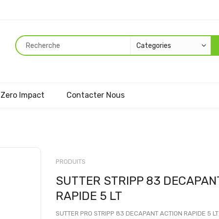
Zero Impact
Contacter Nous
Passer
au
PRODUITS
début
SUTTER STRIPP 83 DECAPAN
de
la
RAPIDE 5 LT
Galerie
d’images
SUTTER PRO STRIPP 83 DECAPANT ACTION RAPIDE 5 LT