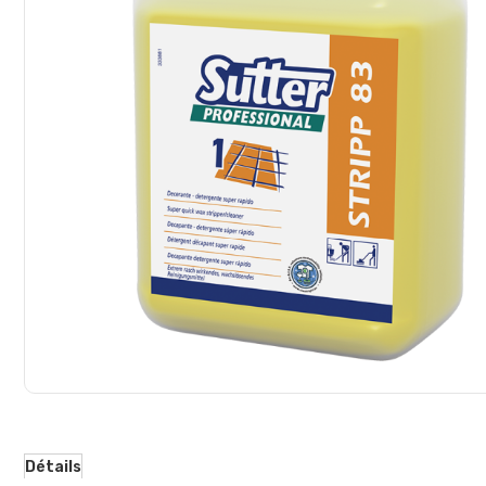
d’images
Détails