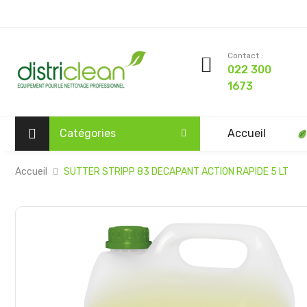
Contact :
022 300
1673
Catégories
Accueil
Accueil
SUTTER STRIPP 83 DECAPANT ACTION RAPIDE 5 LT
Passer
à
la
fin
de
la
galerie