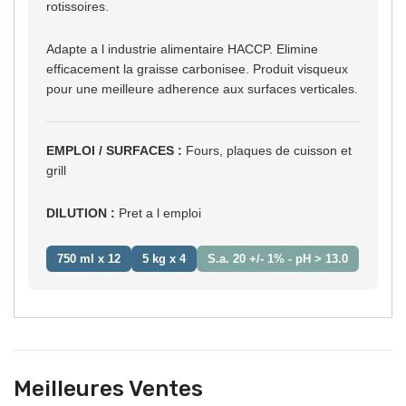
rotissoires.
Adapte a l industrie alimentaire HACCP. Elimine
efficacement la graisse carbonisee. Produit visqueux
pour une meilleure adherence aux surfaces verticales.
EMPLOI / SURFACES :
Fours, plaques de cuisson et
grill
DILUTION :
Pret a l emploi
750 ml x 12
5 kg x 4
S.a. 20 +/- 1% - pH > 13.0
Meilleures Ventes