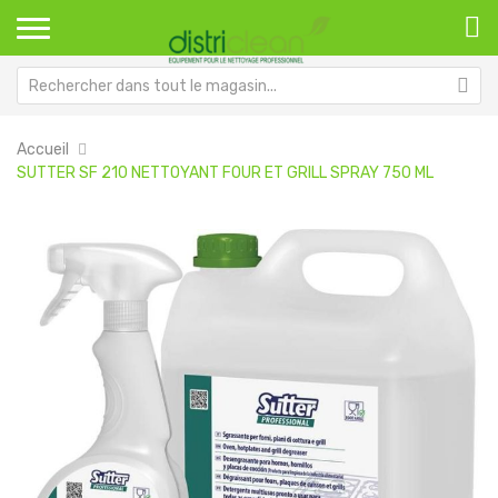
Accueil
SUTTER SF 210 NETTOYANT FOUR ET GRILL SPRAY 750 ML
Passer
Pa
à
au
la
dé
fin
de
de
la
la
Ga
galerie
d’
d’images