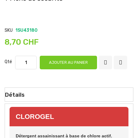
SKU
1SU43180
8,70 CHF
Qté
AJOUTER AU PANIER
Détails
CLOROGEL
Détergent assainissant à base de chlore actif.