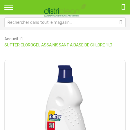
Accueil
SUTTER CLOROGEL ASSAINISSANT A BASE DE CHLORE 1 LT
Passer
Pa
à
au
la
dé
fin
de
de
la
la
Ga
galerie
d’
d’images