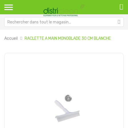
Accueil
RACLETTE A MAIN MONOBLADE 30 CM BLANCHE
Passer
Pa
à
au
la
dé
fin
de
de
la
la
Ga
galerie
d’
d’images