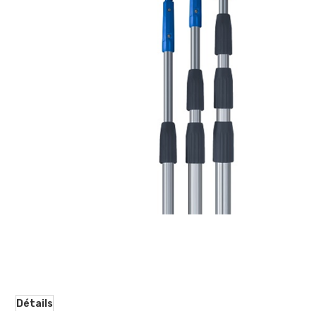
d’images
Détails