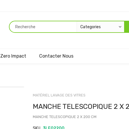
Zero Impact
Contacter Nous
Passer
au
MATÉRIEL LAVAGE DES VITRES
début
MANCHE TELESCOPIQUE 2 X 
de
la
MANCHE TELESCOPIQUE 2 X 200 CM
Galerie
d’images
SKU
3LE02200