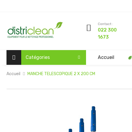
Contact :
022 300
1673
Catégories
Accueil
Accueil
MANCHE TELESCOPIQUE 2 X 200 CM
Passer
à
la
fin
de
la
galerie