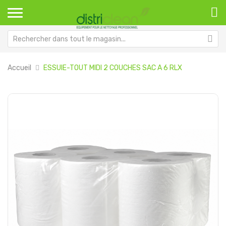
Accueil
ESSUIE-TOUT MIDI 2 COUCHES SAC A 6 RLX
Passer
Pa
à
au
la
dé
fin
de
de
la
la
Ga
galerie
d’
d’images