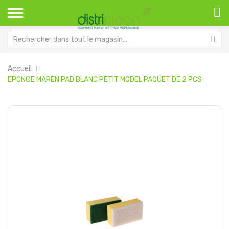
Accueil
EPONGE MAREN PAD BLANC PETIT MODEL PAQUET DE 2 PCS
Passer
Pa
à
au
la
dé
fin
de
de
la
la
Ga
galerie
d’
d’images