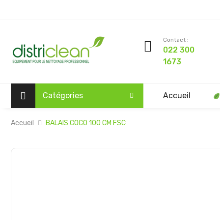
Contact :
022 300
1673
Catégories
Accueil
Accueil
BALAIS COCO 100 CM FSC
Passer
à
la
fin
de
la
galerie