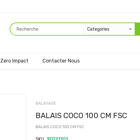
Zero Impact
Contacter Nous
Passer
au
BALAYAGE
début
BALAIS COCO 100 CM FSC
de
la
BALAIS COCO 100 CM FSC
Galerie
d’images
SKU
3ED21101