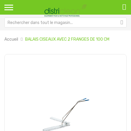
Accueil
BALAIS CISEAUX AVEC 2 FRANGES DE 100 CM
Passer
Pa
à
au
la
dé
fin
de
de
la
la
Ga
galerie
d’
d’images