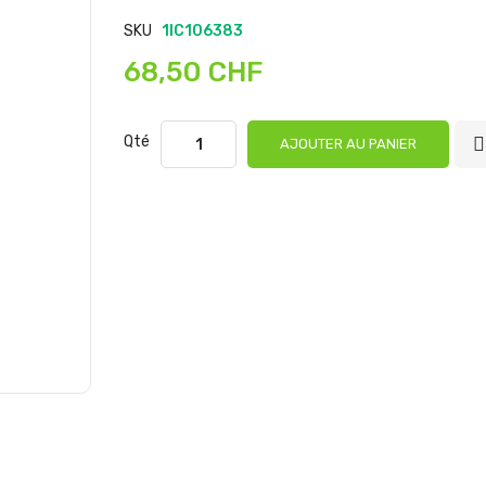
SKU
1IC106383
68,50 CHF
Qté
AJOUTER AU PANIER