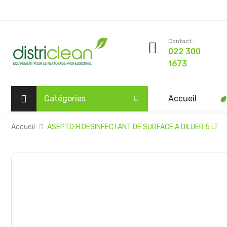
Contact :
022 300
1673
Catégories
Accueil
Accueil
ASEPTO H DESINFECTANT DE SURFACE A DILUER 5 LT
Passer
à
la
fin
de
la
galerie