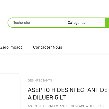
Zero Impact
Contacter Nous
Passer
au
DÉSINFECTANTS
début
ASEPTO H DESINFECTANT DE
de
la
A DILUER 5 LT
Galerie
d’images
ASEPTO H DESINFECTANT DE SURFACE A DILUER 5 LT